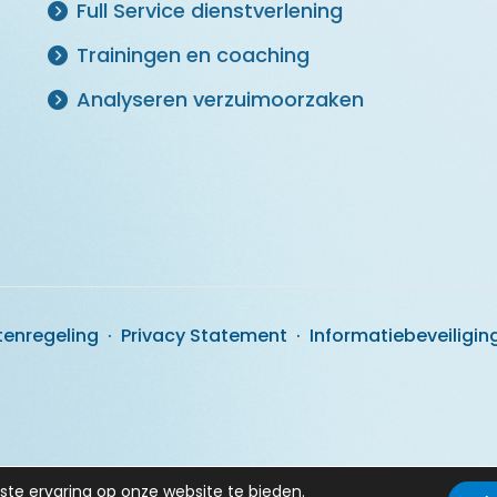
Full Service dienstverlening
Trainingen en coaching
Analyseren verzuimoorzaken
tenregeling
·
Privacy Statement
·
Informatiebeveiligin
te ervaring op onze website te bieden.