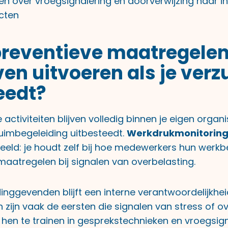
n over vroegsignalering en doorverwijzing naar i
ecten
reventieve maatregelen
jven uitvoeren als je ver
eedt?
 activiteiten blijven volledig binnen je eigen organi
uimbegeleiding uitbesteedt.
Werkdrukmonitorin
beeld: je houdt zelf bij hoe medewerkers hun werkb
maatregelen bij signalen van overbelasting.
dinggevenden blijft een interne verantwoordelijkhei
 zijn vaak de eersten die signalen van stress of o
hen te trainen in gesprekstechnieken en vroegsig