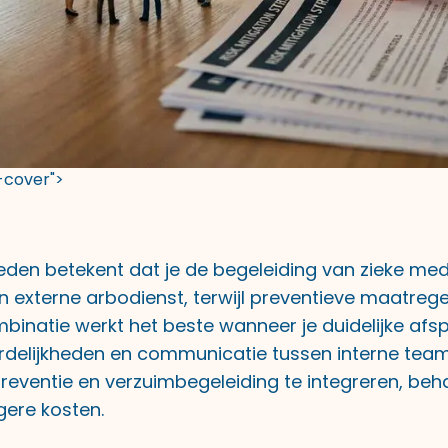
t-cover">
eden betekent dat je de begeleiding van zieke me
n externe arbodienst, terwijl preventieve maatrege
ombinatie werkt het beste wanneer je duidelijke af
delijkheden en communicatie tussen interne team
reventie en verzuimbegeleiding te integreren, beha
gere kosten.