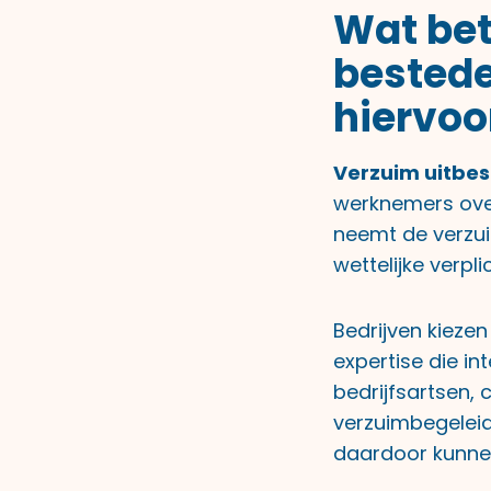
Wat bet
bestede
hiervoo
Verzuim uitbe
werknemers over
neemt de verzuim
wettelijke verp
Bedrijven kieze
expertise die in
bedrijfsartsen,
verzuimbegeleidi
daardoor kunnen