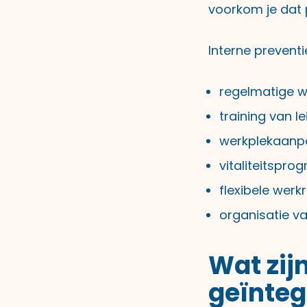
voorkom je dat 
Interne preventi
regelmatige 
training van 
werkplekaanpa
vitaliteitspr
flexibele werk
organisatie v
Wat zij
geïnteg