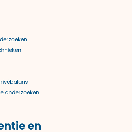
nderzoeken
chnieken
privébalans
he onderzoeken
entie en