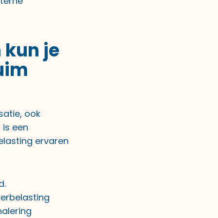
nterne
 kun je
zuim
satie, ook
g
is een
elasting ervaren
d.
verbelasting
nalering