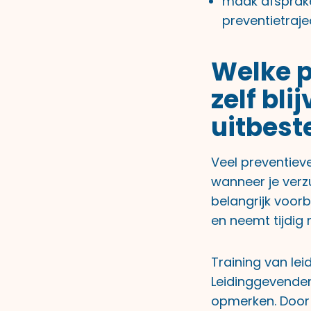
maak afsprake
preventietraj
Welke p
zelf bli
uitbest
Veel preventieve
wanneer je verz
belangrijk voor
en neemt tijdig 
Training van lei
Leidinggevenden
opmerken. Door 