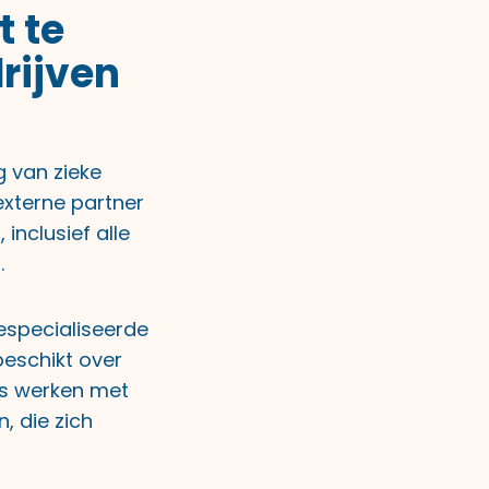
t te
rijven
g van zieke
externe partner
inclusief alle
.
especialiseerde
beschikt over
ks werken met
, die zich