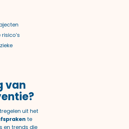
ajecten
 risico’s
zieke
g van
ventie?
tregelen uit het
afspraken
te
 en trends die