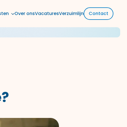
sten
Over ons
Vacatures
Verzuimlijn
Contact
e?