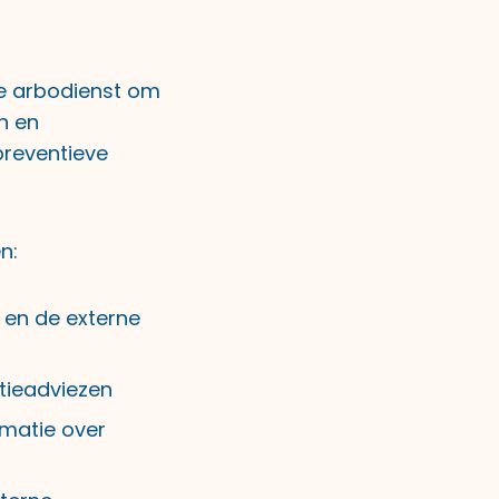
je arbodienst om
n en
preventieve
n:
 en de externe
tieadviezen
rmatie over