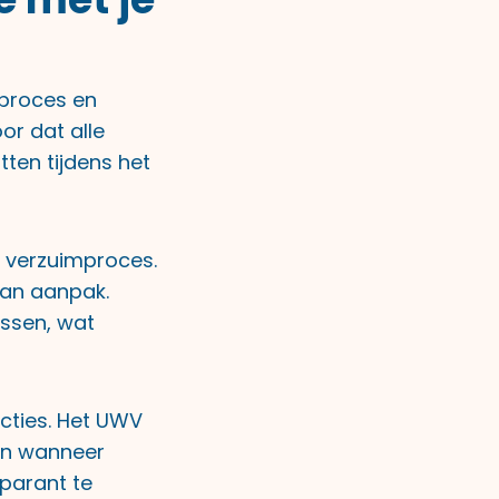
eproces en
or dat alle
tten tijdens het
t verzuimproces.
van aanpak.
essen, wat
cties. Het UWV
len wanneer
sparant te