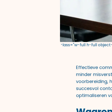
class="w-full h-full objec
Effectieve commu
minder misvers
voorbereiding,
succesvol contac
optimaliseren v
Waarom