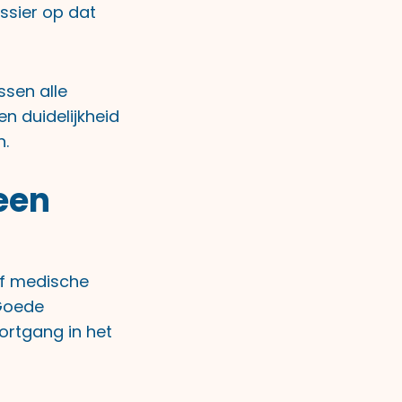
ssier op dat
sen alle
n duidelijkheid
n.
een
ief medische
 Goede
ortgang in het