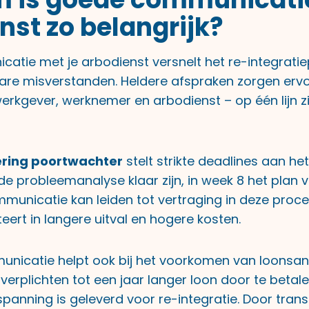
nst zo belangrijk?
tie met je arbodienst versnelt het re-integrati
re misverstanden. Heldere afspraken zorgen ervo
rkgever, werknemer en arbodienst – op één lijn zi
ring poortwachter
stelt strikte deadlines aan he
de probleemanalyse klaar zijn, in week 8 het plan 
mmunicatie kan leiden tot vertraging in deze proc
lteert in langere uitval en hogere kosten.
unicatie helpt ook bij het voorkomen van loonsan
verplichten tot een jaar langer loon door te beta
panning is geleverd voor re-integratie. Door tran