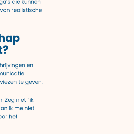
lega’s die kunnen
van realistische
chap
t?
hrijvingen en
municatie
iezen te geven.
 Zeg niet “ik
an ik me niet
oor het