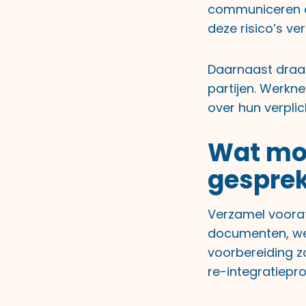
communiceren ov
deze risico’s verk
Daarnaast draag
partijen. Werkne
over hun verplic
Wat moe
gesprek
Verzamel vooraf 
documenten, we
voorbereiding z
re-integratiepro