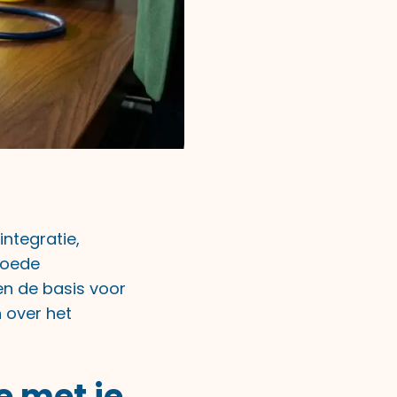
integratie,
Goede
n de basis voor
n over het
 met je