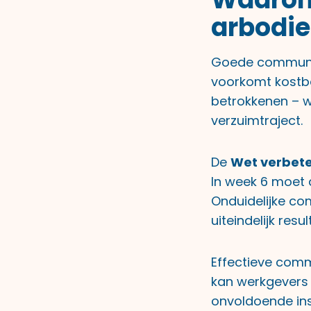
arbodie
Goede communica
voorkomt kostba
betrokkenen – we
verzuimtraject.
De
Wet verbete
In week 6 moet 
Onduidelijke co
uiteindelijk resu
Effectieve comm
kan werkgevers 
onvoldoende ins