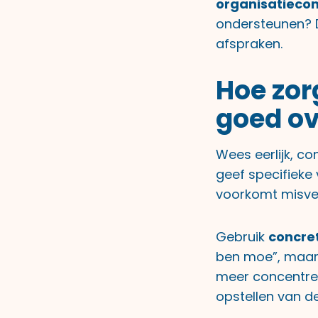
organisatiecon
ondersteunen? D
afspraken.
Hoe zor
goed ov
Wees eerlijk, co
geef specifieke
voorkomt misve
Gebruik
concre
ben moe”, maar:
meer concentrer
opstellen van d