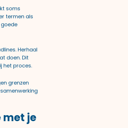
uikt soms
ver termen als
n goede
dlines. Herhaal
t doen. Dit
j het proces.
igen grenzen
de samenwerking
 met je