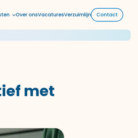
sten
Over ons
Vacatures
Verzuimlijn
Contact
ief met