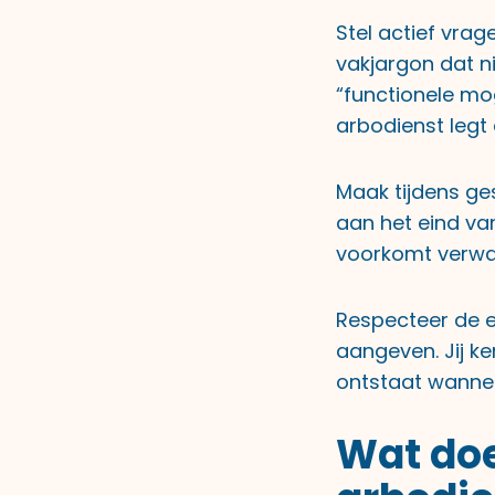
Stel actief vrag
vakjargon dat ni
“functionele mo
arbodienst legt 
Maak tijdens ge
aan het eind va
voorkomt verwarr
Respecteer de ex
aangeven. Jij k
ontstaat wannee
Wat doe