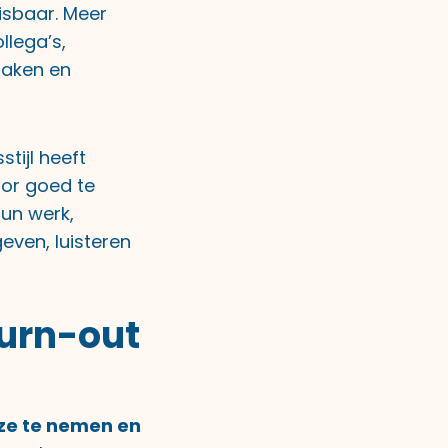
isbaar. Meer
llega’s,
raken en
tijl heeft
oor goed te
un werk,
even, luisteren
burn-out
uze te nemen en