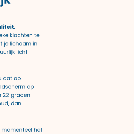
iteit,
ke klachten te
 je lichaam in
rlijk licht
u dat op
eeldscherm op
n 22 graden
koud, dan
is momenteel het