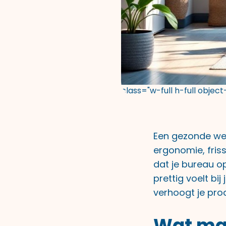
class="w-full h-full objec
Een gezonde wer
ergonomie, friss
dat je bureau op
prettig voelt bi
verhoogt je prod
Wat maa