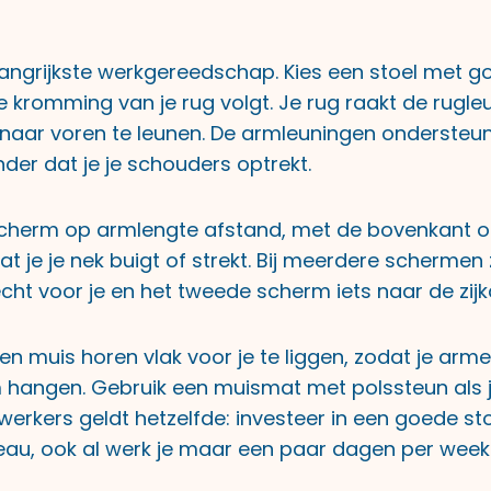
belangrijkste werkgereedschap. Kies een stoel met 
ke kromming van je rug volgt. Je rug raakt de rugleu
naar voren te leunen. De armleuningen ondersteun
er dat je je schouders optrekt.
dscherm op armlengte afstand, met de bovenkant 
t je je nek buigt of strekt. Bij meerdere schermen 
ht voor je en het tweede scherm iets naar de zijk
en muis horen vlak voor je te liggen, zodat je ar
m hangen. Gebruik een muismat met polssteun als 
werkers geldt hetzelfde: investeer in een goede st
eau, ook al werk je maar een paar dagen per week 