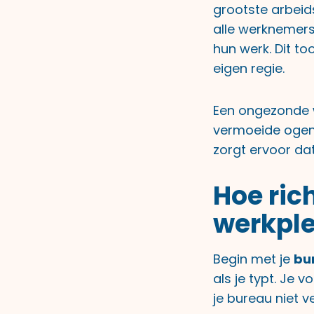
grootste arbeid
alle werknemers
hun werk. Dit t
eigen regie.
Een ongezonde w
vermoeide ogen 
zorgt ervoor da
Hoe ric
werkple
Begin met je
bu
als je typt. Je 
je bureau niet v