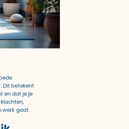
goede
. Dit betekent
 en dat je je
 klachten,
e werk gaat.
jk