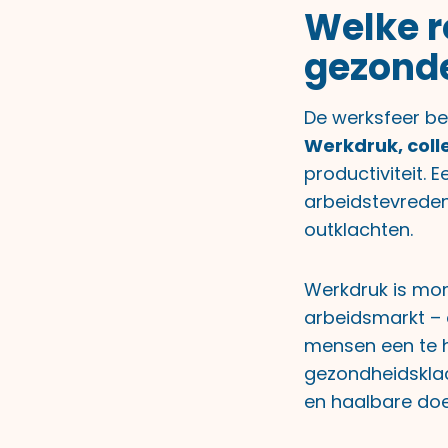
Welke r
gezond
De werksfeer be
Werkdruk, coll
productiviteit. 
arbeidstevredenh
outklachten.
Werkdruk is mom
arbeidsmarkt – 
mensen een te ho
gezondheidsklac
en haalbare doe