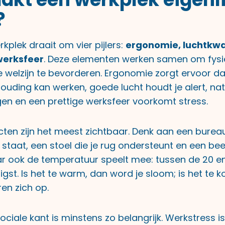
?
plek draait om vier pijlers:
ergonomie, luchtkwal
 werksfeer
. Deze elementen werken samen om fysie
 welzijn te bevorderen. Ergonomie zorgt ervoor dat
houding kan werken, goede lucht houdt je alert, natuu
en en een prettige werksfeer voorkomt stress.
cten zijn het meest zichtbaar. Denk aan een burea
staat, een stoel die je rug ondersteunt en een b
r ook de temperatuur speelt mee: tussen de 20 e
tigst. Is het te warm, dan word je sloom; is het te 
en zich op.
ociale kant is minstens zo belangrijk. Werkstress 