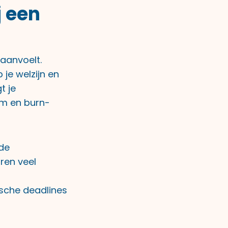
j een
aanvoelt.
je welzijn en
t je
uim en burn-
 de
ren veel
ische deadlines