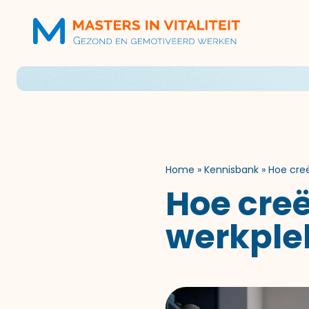
Home
»
Kennisbank
»
Hoe cre
Hoe creë
werkple