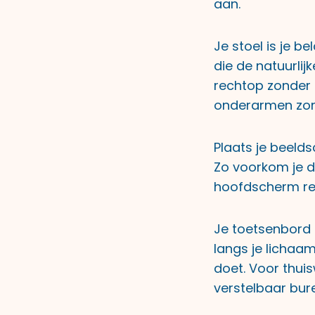
aan.
Je stoel is je 
die de natuurlij
rechtop zonder 
onderarmen zond
Plaats je beel
Zo voorkom je da
hoofdscherm rec
Je toetsenbord 
langs je lichaa
doet. Voor thuis
verstelbaar bur