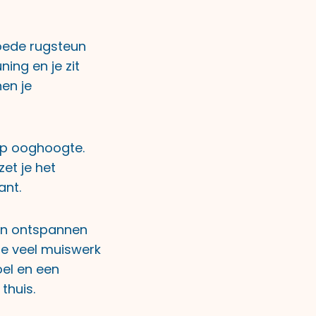
goede rugsteun
ning en je zit
en je
op ooghoogte.
zet je het
ant.
men ontspannen
je veel muiswerk
oel en een
thuis.