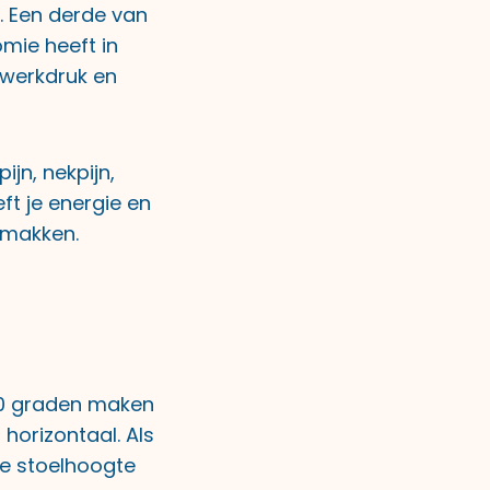
. Een derde van
mie heeft in
 werkdruk en
jn, nekpijn,
t je energie en
emakken.
90 graden maken
 horizontaal. Als
je stoelhoogte