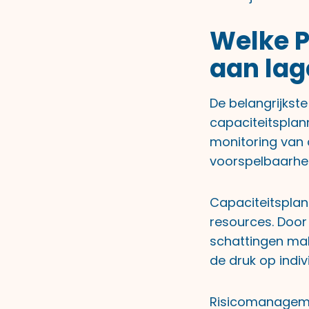
Welke P
aan lag
De belangrijkst
capaciteitspla
monitoring van 
voorspelbaarhei
Capaciteitsplann
resources. Door
schattingen mak
de druk op indiv
Risicomanagemen