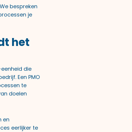
. We bespreken
processen je
dt het
-eenheid die
edrijf. Een PMO
rocessen te
van doelen
n en
es eerlijker te