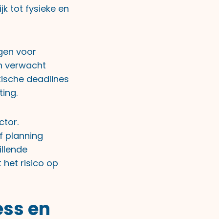
jk tot fysieke en
rgen voor
en verwacht
tische deadlines
ting.
ctor.
f planning
illende
 het risico op
ess en