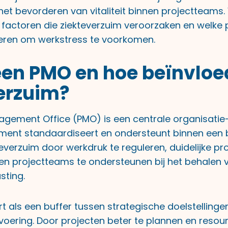
het bevorderen van vitaliteit binnen projectteams
e factoren die ziekteverzuim veroorzaken en welke 
eren om werkstress te voorkomen.
een PMO en hoe beïnvloe
erzuim?
agement Office (PMO) is een centrale organisatie
nt standaardiseert en ondersteunt binnen een b
everzuim door werkdruk te reguleren, duidelijke p
n projectteams te ondersteunen bij het behalen 
sting.
t als een buffer tussen strategische doelstellinge
voering. Door projecten beter te plannen en resourc