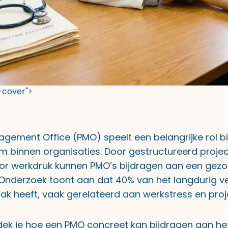
t-cover">
agement Office (PMO) speelt een belangrijke rol bi
im binnen organisaties. Door gestructureerd pro
or werkdruk kunnen PMO’s bijdragen aan een gez
nderzoek toont aan dat 40% van het langdurig ve
k heeft, vaak gerelateerd aan werkstress en proj
ontdek je hoe een PMO concreet kan bijdragen aan h