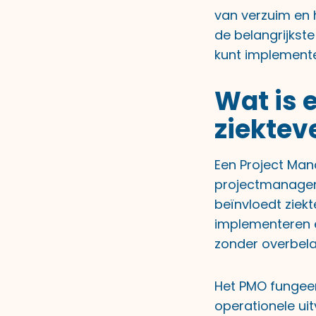
van verzuim en 
de belangrijkst
kunt implement
Wat is 
ziektev
Een Project Man
projectmanageme
beïnvloedt ziekt
implementeren e
zonder overbela
Het PMO fungeer
operationele uit