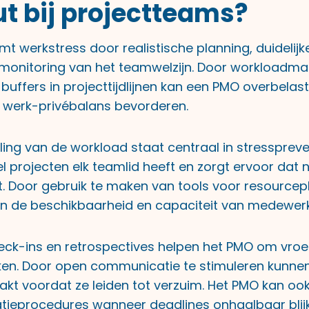
t bij projectteams?
t werkstress door realistische planning, duideli
 monitoring van het teamwelzijn. Door workload
 buffers in projecttijdlijnen kan een PMO overbela
 werk-privébalans bevorderen.
ling van de workload staat centraal in stresspreve
el projecten elk teamlid heeft en zorgt ervoor dat
t. Door gebruik te maken van tools voor resourcepl
 in de beschikbaarheid en capaciteit van medewerk
ck-ins en retrospectives helpen het PMO om vroe
kken. Door open communicatie te stimuleren kunn
t voordat ze leiden tot verzuim. Het PMO kan oo
latieprocedures wanneer deadlines onhaalbaar blij