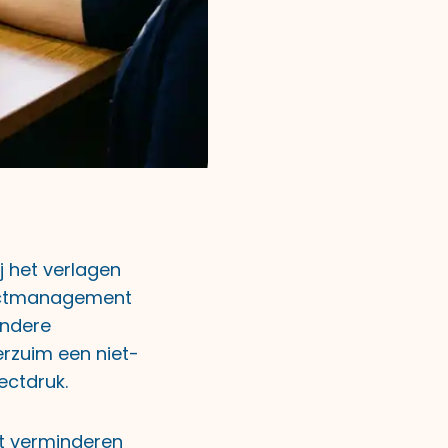
j het verlagen
jectmanagement
ondere
rzuim een niet-
ectdruk.
et verminderen