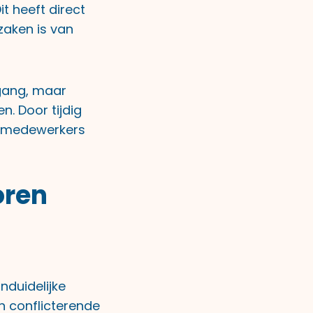
t heeft direct
zaken is van
tgang, maar
. Door tijdig
at medewerkers
oren
nduidelijke
n conflicterende