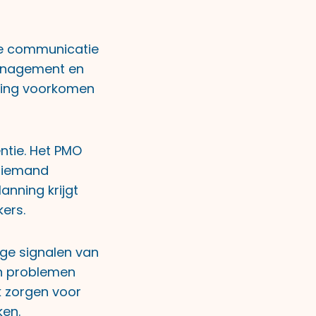
jke communicatie
management en
sting voorkomen
ntie. Het PMO
 niemand
anning krijgt
ers.
ge signalen van
en problemen
k zorgen voor
ken.