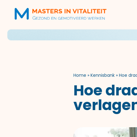
Home
»
Kennisbank
»
Hoe draa
Hoe draa
verlage