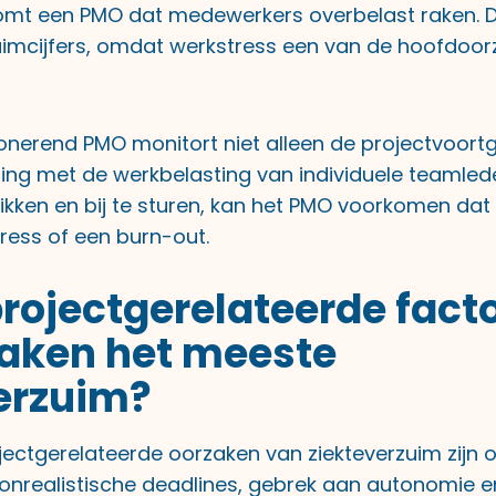
omt een PMO dat medewerkers overbelast raken. Di
imcijfers, omdat werkstress een van de hoofdoor
onerend PMO monitort niet alleen de projectvoor
ing met de werkbelasting van individuele teamleden
pikken en bij te sturen, kan het PMO voorkomen d
tress of een burn-out.
rojectgerelateerde fact
aken het meeste
erzuim?
jectgerelateerde oorzaken van ziekteverzuim zijn o
onrealistische deadlines, gebrek aan autonomie e