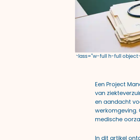
class="w-full h-full objec
Een Project Man
van ziekteverzu
en aandacht vo
werkomgeving. O
medische oorzaa
In dit artikel 