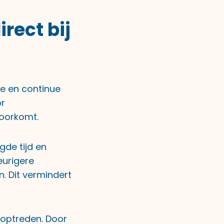
rect bij
e en continue
or
voorkomt.
gde tijd en
eurigere
 Dit vermindert
 optreden. Door