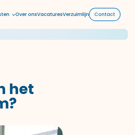
sten
Over ons
Vacatures
Verzuimlijn
Contact
n het
im?