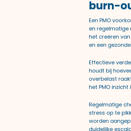
burn-ou
Een PMO voorkom
en regelmatige
het creëren van
en een gezonde
Effectieve verde
houdt bij hoeve
overbelast raak
het PMO inzicht
Regelmatige che
stress op te pi
worden aangepak
duidelijke esca