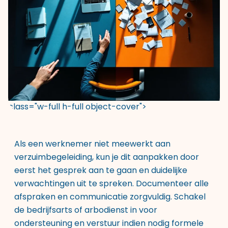
class="w-full h-full object-cover">
Als een werknemer niet meewerkt aan
verzuimbegeleiding, kun je dit aanpakken door
eerst het gesprek aan te gaan en duidelijke
verwachtingen uit te spreken. Documenteer alle
afspraken en communicatie zorgvuldig. Schakel
de bedrijfsarts of arbodienst in voor
ondersteuning en verstuur indien nodig formele