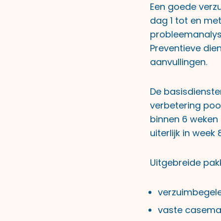
Een goede verz
dag 1 tot en me
probleemanalyse
Preventieve
die
aanvullingen.
De basisdienste
verbetering poor
binnen 6 weken 
uiterlijk in wee
Uitgebreide pak
verzuimbegele
vaste caseman