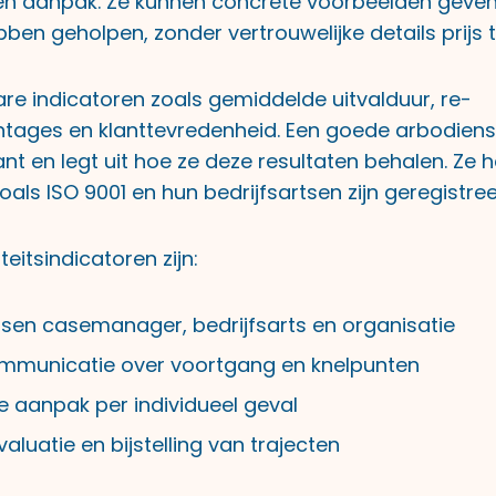
igen aanpak. Ze kunnen concrete voorbeelden geve
ben geholpen, zonder vertrouwelijke details prijs 
are indicatoren zoals gemiddelde uitvalduur, re-
ntages en klanttevredenheid. Een goede arbodiens
ant en legt uit hoe ze deze resultaten behalen. Ze
zoals ISO 9001 en hun bedrijfsartsen zijn geregistre
teitsindicatoren zijn:
ussen casemanager, bedrijfsarts en organisatie
mmunicatie over voortgang en knelpunten
n de aanpak per individueel geval
aluatie en bijstelling van trajecten