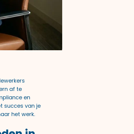
dewerkers
ern af te
ompliance en
et succes van je
aar het werk.
den in