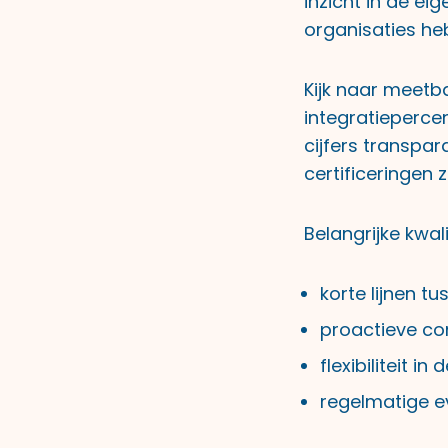
inzicht in de e
organisaties heb
Kijk naar meetb
integratieperce
cijfers transpar
certificeringen 
Belangrijke kwali
korte lijnen t
proactieve co
flexibiliteit i
regelmatige ev