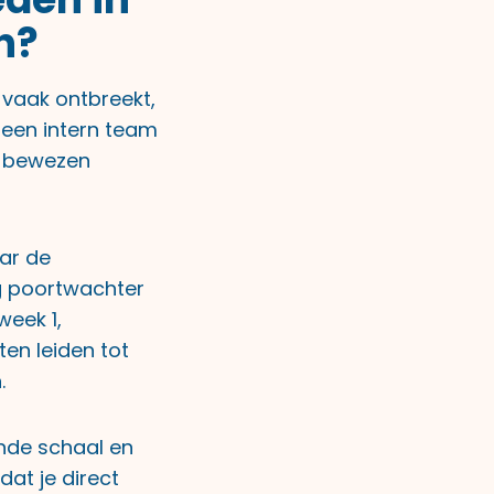
n?
 vaak ontbreekt,
 een intern team
n bewezen
aar de
g poortwachter
week 1,
en leiden tot
.
ende schaal en
dat je direct