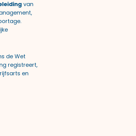
eleiding
van
emanagement,
portage.
ijke
ens de Wet
ng registreert,
ijfsarts en