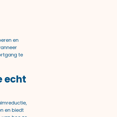
oeren en
wanneer
ortgang te
e echt
uimreductie,
n en biedt