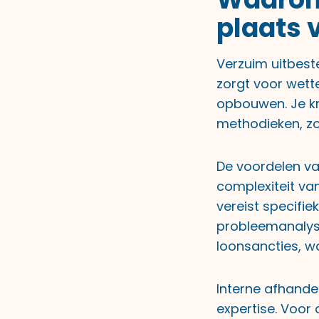
plaats 
Verzuim uitbest
zorgt voor wett
opbouwen. Je kr
methodieken, zo
De voordelen van
complexiteit va
vereist specifie
probleemanalyse
loonsancties, wa
Interne afhande
expertise. Voor 