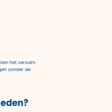
isten het verzuim
ngen zonder de
ieden?