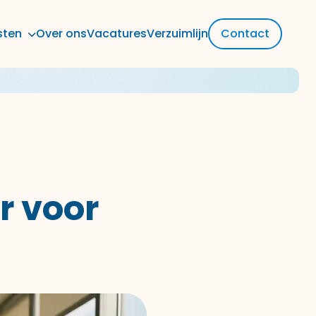
sten
Over ons
Vacatures
Verzuimlijn
Contact
r voor