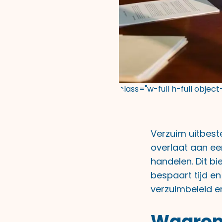
class="w-full h-full objec
Verzuim uitbest
overlaat aan een
handelen. Dit bi
bespaart tijd en
verzuimbeleid e
Waarom 