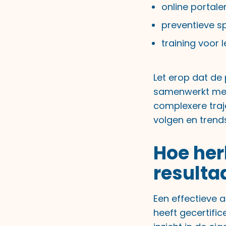
online portale
preventieve 
training voor
Let erop dat de
samenwerkt met 
complexere traj
volgen en trend
Hoe her
resulta
Een effectieve 
heeft gecertifi