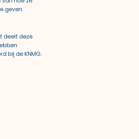
n van hoe ze
te geven.
t deelt deze
 hebben
erd bij de KNMG.