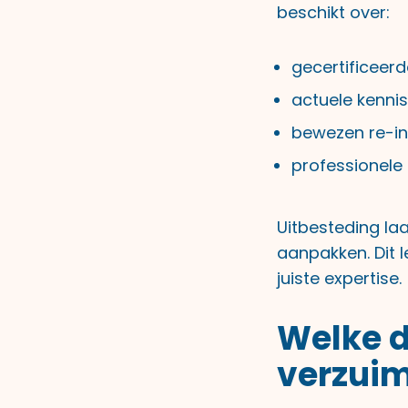
beschikt over:
gecertificeer
actuele kenni
bewezen re-i
professionele
Uitbesteding laa
aanpakken. Dit 
juiste expertise.
Welke d
verzui