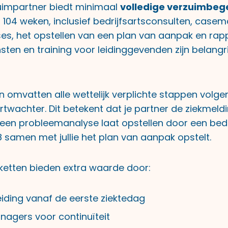
uimpartner biedt minimaal
volledige verzuimbeg
t 104 weken, inclusief bedrijfsartsconsulten, cas
s, het opstellen van een plan van aanpak en rap
nsten en training voor leidinggevenden
zijn belangr
n omvatten alle wettelijk verplichte stappen volg
twachter. Dit betekent dat je partner de ziekmeldi
een probleemanalyse laat opstellen door een bedr
k 8 samen met jullie het plan van aanpak opstelt.
ketten bieden extra waarde door:
iding vanaf de eerste ziektedag
agers voor continuïteit