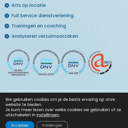
Arts op locatie
Full Service dienstverlening
Trainingen en coaching
Analyseren verzuimoorzaken
We gebruiken cookies om je de beste ervaring op onze
© 2026 Master in Vitaliteit ·
Klachtenregeling
·
Privacy
website te bieden.
Statement
·
Informatiebeveiligingsbeleid
·
Algemene
Je kunt meer lezen over welke cookies we gebruiken of ze
voorwaarden
uitschakelen in
instellingen
.
Accepteer
Instellingen