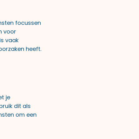
nsten focussen
n voor
is vaak
oorzaken heeft.
t je
ruik dit als
ensten om een