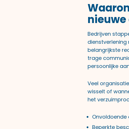
Waarom 
nieuwe 
Bedrijven stapp
dienstverlening
belangrijkste re
trage communica
persoonlijke aa
Veel organisati
wisselt of wannee
het verzuimproc
Onvoldoende e
Beperkte besc