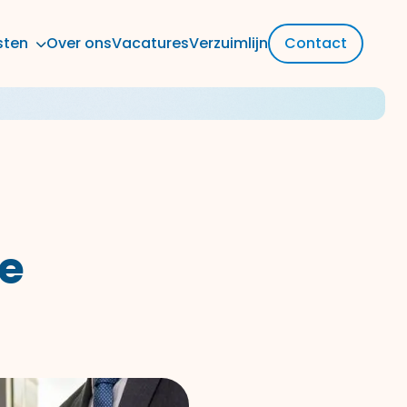
sten
Over ons
Vacatures
Verzuimlijn
Contact
we