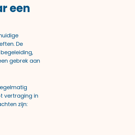
r een
huidige
eften. De
 begeleiding,
 een gebrek aan
egelmatig
ot vertraging in
hten zijn: