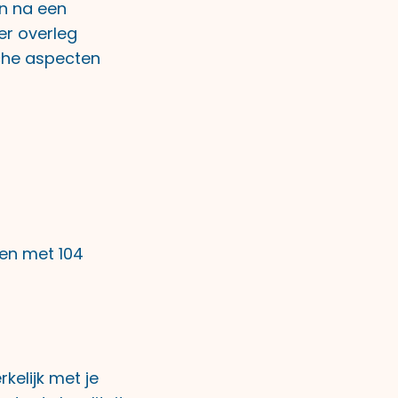
en na een
er overleg
che aspecten
 en met 104
elijk met je