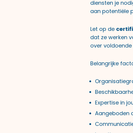
diensten je nodi
aan potentiële p
Let op de
certif
dat ze werken v
over voldoende 
Belangrijke fac
Organisatiegr
Beschikbaarh
Expertise in j
Aangeboden die
Communicaties