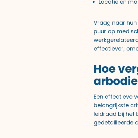
Locatie en mo
Vraag naar hun
puur op medisc
werkgerelateerd
effectiever, om
Hoe ver
arbodie
Een effectieve v
belangrijkste cr
leidraad bij he
gedetailleerde o