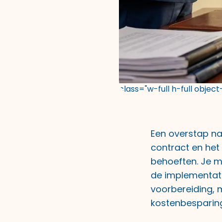
class="w-full h-full objec
Een overstap na
contract en het 
behoeften. Je m
de implementati
voorbereiding, 
kostenbesparing