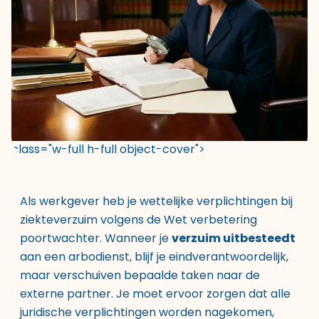
class="w-full h-full object-cover">
Als werkgever heb je wettelijke verplichtingen bij
ziekteverzuim volgens de Wet verbetering
poortwachter. Wanneer je
verzuim uitbesteedt
aan een arbodienst, blijf je eindverantwoordelijk,
maar verschuiven bepaalde taken naar de
externe partner. Je moet ervoor zorgen dat alle
juridische verplichtingen worden nagekomen,