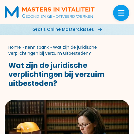
Gratis Online Masterclasses
Home
»
Kennisbank
»
Wat zijn de juridische
verplichtingen bij verzuim uitbesteden?
Wat zijn de juridische
verplichtingen bij verzuim
uitbesteden?