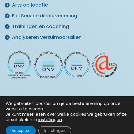
Arts op locatie
Full Service dienstverlening
Trainingen en coaching
Analyseren verzuimoorzaken
We gebruiken cookies om je de beste ervaring op onze
© 2026 Master in Vitaliteit ·
Klachtenregeling
·
Privacy
website te bieden.
Statement
·
Informatiebeveiligingsbeleid
·
Algemene
Je kunt meer lezen over welke cookies we gebruiken of ze
voorwaarden
uitschakelen in
instellingen
.
Accepteer
Instellingen