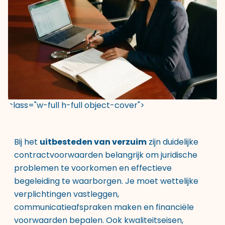
class="w-full h-full object-cover">
Bij het
uitbesteden van verzuim
zijn duidelijke
contractvoorwaarden belangrijk om juridische
problemen te voorkomen en effectieve
begeleiding te waarborgen. Je moet wettelijke
verplichtingen vastleggen,
communicatieafspraken maken en financiële
voorwaarden bepalen. Ook kwaliteitseisen,