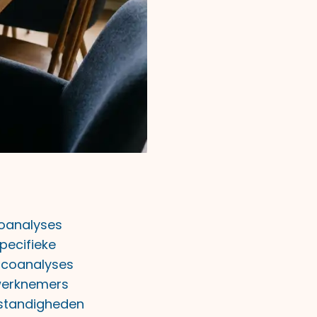
coanalyses
pecifieke
icoanalyses
 werknemers
mstandigheden