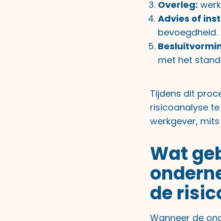
Overleg:
werk
Advies of in
bevoegdheid.
Besluitvormi
met het stand
Tijdens dit pro
risicoanalyse t
werkgever, mits 
Wat geb
onderne
de risi
Wanneer de onde