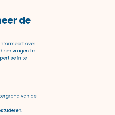
neer de
informeert over
id om vragen te
ertise in te
tergrond van de
estuderen.