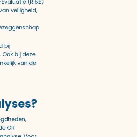
Evaluatie (RI&E)
van veiligheid,
dezeggenschap.
 bij
. Ook bij deze
kelijk van de
alyses?
oegdheden,
 de OR
oanalyse. Voor