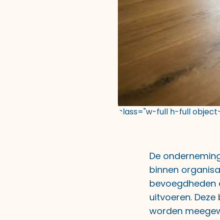
class="w-full h-full objec
De ondernemingsr
binnen organisa
bevoegdheden e
uitvoeren. Deze
worden meegewo