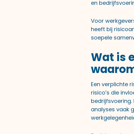
en bedrijfsvoeri
Voor werkgevers
heeft bij risic
soepele samen
Wat is 
waarom 
Een verplichte 
risico’s die in
bedrijfsvoering
analyses vaak 
werkgelegenhei