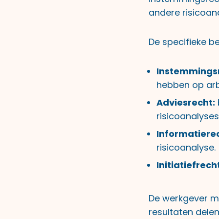
andere risicoan
De specifieke b
Instemmingsr
hebben op ar
Adviesrecht:
risicoanalyses
Informatiere
risicoanalyse.
Initiatiefrech
De werkgever mo
resultaten delen