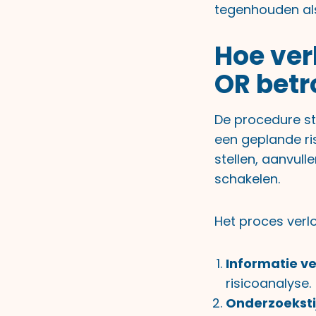
tegenhouden als 
Hoe ver
OR betr
De procedure s
een geplande ri
stellen, aanvull
schakelen.
Het proces verlo
Informatie ve
risicoanalyse.
Onderzoeksti