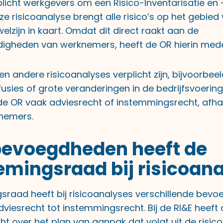
licht werkgevers om een Risico-Inventarisatie en -
eze risicoanalyse brengt alle risico’s op het gebied 
lzijn in kaart. Omdat dit direct raakt aan de
igheden van werknemers, heeft de OR hierin me
 andere risicoanalyses verplicht zijn, bijvoorbeeld
fusies of grote veranderingen in de bedrijfsvoering
de OR vaak adviesrecht of instemmingsrecht, afhan
nemers.
bevoegdheden heeft de
mingsraad bij risicoan
raad heeft bij risicoanalyses verschillende bev
dviesrecht tot instemmingsrecht. Bij de RI&E heeft
t over het plan van aanpak dat volgt uit de risic