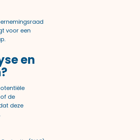
ondernemingsraad
gt voor een
p.
lyse en
n?
otentiële
 of de
dat deze
,