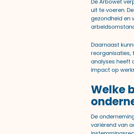
De Arbowet verp
uit te voeren. D
gezondheid en we
arbeidsomstand
Daarnaast kunnen
reorganisaties, 
analyses heeft 
impact op werk
Welke 
onderne
De ondernemings
variërend van a
instemmingsrech