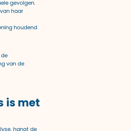
ele gevolgen.
 van haar
kening houdend
 de
ng van de
 is met
lyse, hangt de