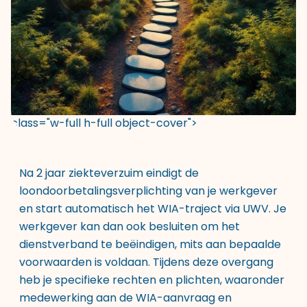
class="w-full h-full object-cover">
Na 2 jaar ziekteverzuim eindigt de
loondoorbetalingsverplichting van je werkgever
en start automatisch het WIA-traject via UWV. Je
werkgever kan dan ook besluiten om het
dienstverband te beëindigen, mits aan bepaalde
voorwaarden is voldaan. Tijdens deze overgang
heb je specifieke rechten en plichten, waaronder
medewerking aan de WIA-aanvraag en