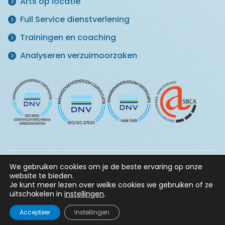
Arts op locatie
Full Service dienstverlening
Trainingen en coaching
Analyseren verzuimoorzaken
We gebruiken cookies om je de beste ervaring op onze
© 2026 Master in Vitaliteit ·
Klachtenregeling
·
Privacy
website te bieden.
Statement
·
Informatiebeveiligingsbeleid
·
Algemene
Je kunt meer lezen over welke cookies we gebruiken of ze
voorwaarden
uitschakelen in
instellingen
.
Accepteer
Instellingen