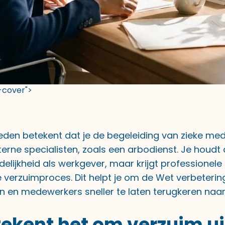
t-cover">
eden betekent dat je de begeleiding van zieke me
erne specialisten, zoals een arbodienst. Je houdt
elijkheid als werkgever, maar krijgt professionel
e verzuimproces. Dit helpt je om de Wet verbeteri
en en medewerkers sneller te laten terugkeren naar
ekent het om verzuim ui