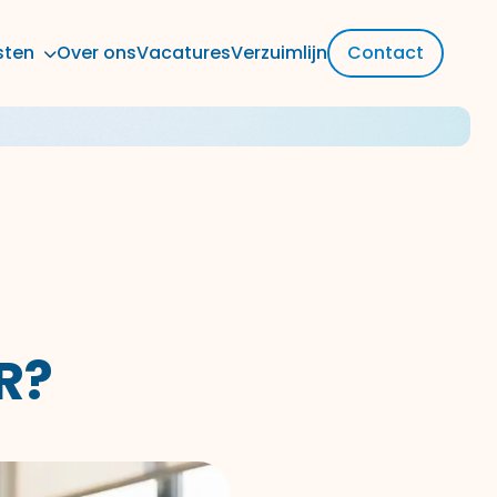
sten
Over ons
Vacatures
Verzuimlijn
Contact
R?