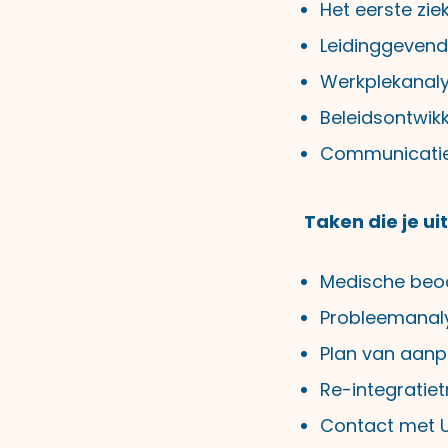
Het eerste zie
Leidinggevend
Werkplekanal
Beleidsontwikk
Communicatie
Taken die je ui
Medische beoo
Probleemanaly
Plan van aanp
Re-integratie
Contact met 