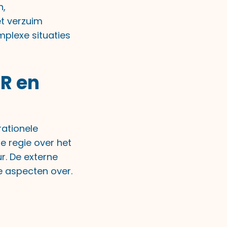
n,
t verzuim
mplexe situaties
HR en
rationele
e regie over het
r. De externe
e aspecten over.