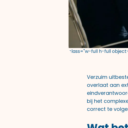
class="w-full h-full objec
Verzuim uitbest
overlaat aan ext
eindverantwoord
bij het complex
correct te volg
Wat bet