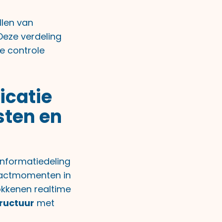
llen van
Deze verdeling
de controle
icatie
sten en
informatiedeling
ntactmomenten in
rokkenen realtime
ructuur
met