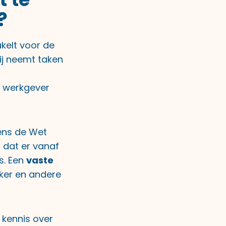
?
kelt voor de
ij neemt taken
s werkgever
gens de Wet
 dat er vanaf
s. Een
vaste
rker en andere
 kennis over