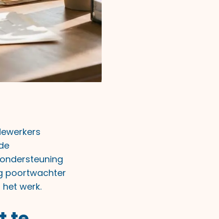
dewerkers
 de
e ondersteuning
ng poortwachter
 het werk.
t te