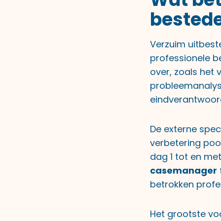
bestede
Verzuim uitbest
professionele b
over, zoals het
probleemanalyses
eindverantwoord
De externe speci
verbetering poo
dag 1 tot en me
casemanager
betrokken profe
Het grootste voo