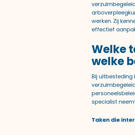
verzuimbegeleidi
arboverpleegku
werken. Zij ken
effectief aanpa
Welke t
welke b
Bij uitbesteding
verzuimbegeleidi
personeelsbelei
specialist neem
Taken die inter