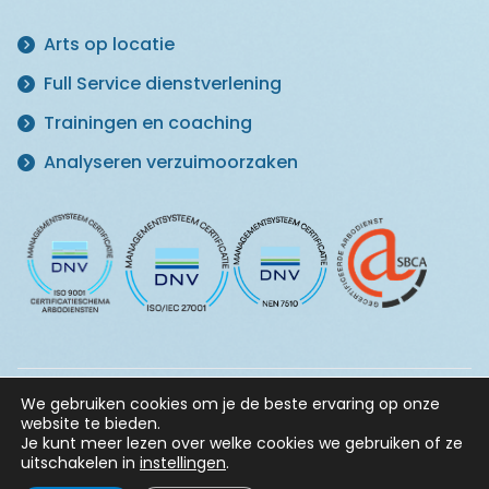
Arts op locatie
Full Service dienstverlening
Trainingen en coaching
Analyseren verzuimoorzaken
We gebruiken cookies om je de beste ervaring op onze
© 2026 Master in Vitaliteit ·
Klachtenregeling
·
Privacy
website te bieden.
Statement
·
Informatiebeveiligingsbeleid
·
Algemene
Je kunt meer lezen over welke cookies we gebruiken of ze
voorwaarden
uitschakelen in
instellingen
.