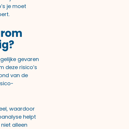
o’s je moet
ert.
arom
ig?
gelijke gevaren
m deze risico’s
grond van de
sico-
eel, waardoor
oanalyse helpt
niet alleen