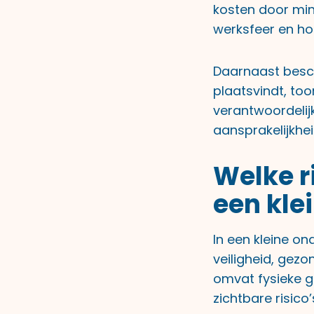
kosten door min
werksfeer en hog
Daarnaast besche
plaatsvindt, to
verantwoordelijk
aansprakelijkhe
Welke r
een kle
In een kleine o
veiligheid, gez
omvat fysieke g
zichtbare risico