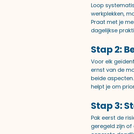
Loop systematisc
werkplekken, m
Praat met je med
dagelijkse prakt
Stap 2: B
Voor elk geïden
ernst van de mo
beide aspecten. 
helpt je om prior
Stap 3: St
Pak eerst de ris
geregeld zijn of