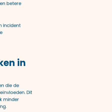
een betere
n incident
je
ken in
en die de
eïnvloeden. Dit
ok minder
ng.