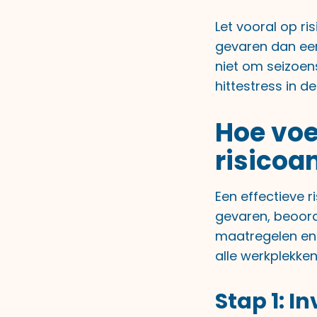
Let vooral op ri
gevaren dan een
niet om seizoen
hittestress in d
Hoe voe
risicoa
Een effectieve ri
gevaren, beoorde
maatregelen en 
alle werkplekken
Stap 1: I