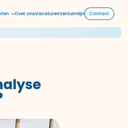
sten
Over ons
Vacatures
Verzuimlijn
Contact
nalyse
?