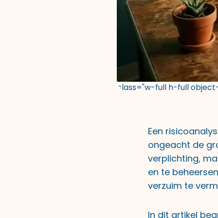
class="w-full h-full objec
Een risicoanalys
ongeacht de groo
verplichting, ma
en te beheersen
verzuim te verm
In dit artikel b