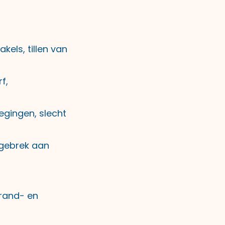
kels, tillen van
f,
egingen, slecht
 gebrek aan
brand- en