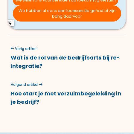
We willen ons voorbereiden op toekomstig verzuim
medewerkers)
We hebben wel iets geregeld, maar willen het
We hebben al eens een loonsanctie gehad of zijn
verbeteren
We hebben geen eigen HR-afdeling of arbodienst
E-mailadres
bang daarvoor
We zoeken een partner die echt begeleidt vanaf dag 1
Telefoonnummer (optioneel)
Vorig artikel
Wat is de rol van de bedrijfsarts bij re-
integratie?
Verstuur aanvraag
Volgend artikel
Hoe start je met verzuimbegeleiding in
je bedrijf?