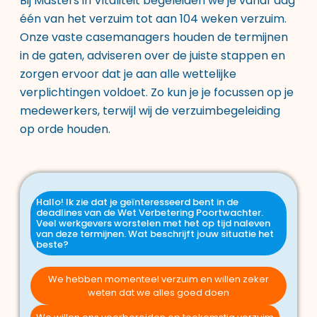
Bij Masters in Vitaliteit begeleiden we je vanaf dag
één van het verzuim tot aan 104 weken verzuim.
Onze vaste casemanagers houden de termijnen
in de gaten, adviseren over de juiste stappen en
zorgen ervoor dat je aan alle wettelijke
verplichtingen voldoet. Zo kun je je focussen op je
medewerkers, terwijl wij de verzuimbegeleiding
op orde houden.
Hallo! Ik zie dat je geïnteresseerd bent in de
deadlines van de Wet Verbetering Poortwachter.
Veel werkgevers worstelen met het op tijd naleven
van deze termijnen. Wat beschrijft jouw situatie het
beste?
We hebben momenteel verzuim en willen zeker
We zijn een kleinere organisatie (tot 50 medewerkers)
weten dat we alles goed doen
We hebben nog geen arbodienst of
Naam
verzuimbegeleiding
We zijn een middelgrote tot grote organisatie (50+