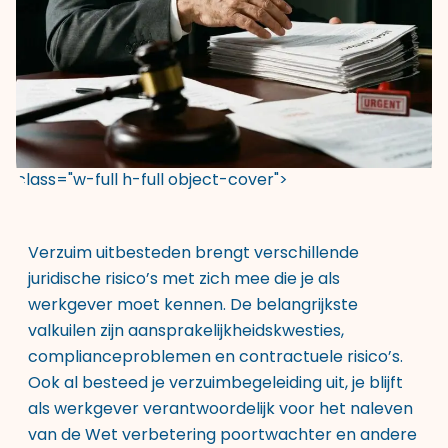
class="w-full h-full object-cover">
Verzuim uitbesteden brengt verschillende
juridische risico’s met zich mee die je als
werkgever moet kennen. De belangrijkste
valkuilen zijn aansprakelijkheidskwesties,
complianceproblemen en contractuele risico’s.
Ook al besteed je verzuimbegeleiding uit, je blijft
als werkgever verantwoordelijk voor het naleven
van de Wet verbetering poortwachter en andere