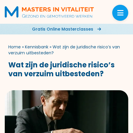
Gratis Online Masterclasses
Home
»
Kennisbank
»
Wat zijn de juridische risico’s van
verzuim uitbesteden?
Wat zijn de juridische risico’s
van verzuim uitbesteden?