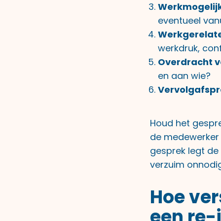
Werkmogelij
eventueel vanu
Werkgerelate
werkdruk, con
Overdracht 
en aan wie?
Vervolgafspr
Houd het gespre
de medewerker z
gesprek legt de
verzuim onnodig
Hoe ver
een re-