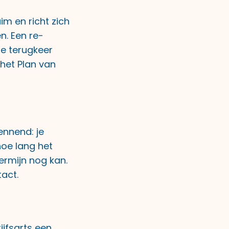
im en richt zich
n. Een re-
de terugkeer
het Plan van
ennend: je
hoe lang het
ermijn nog kan.
act.
ijfsarts een