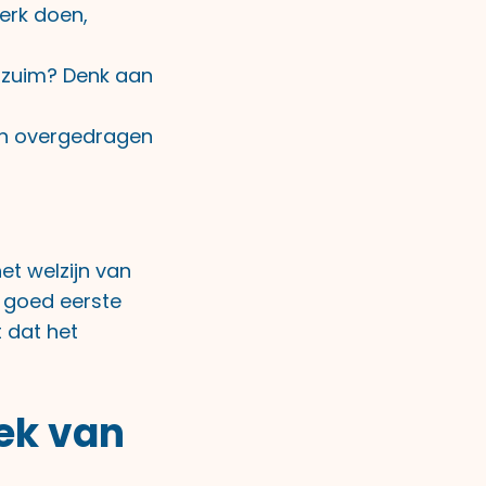
erk doen,
erzuim? Denk aan
n overgedragen
et welzijn van
 goed eerste
 dat het
ek van