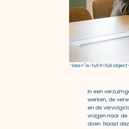
class="w-full h-full objec
In een verzuim
werken, de verw
en de vervolgsta
vragen naar de 
doen. Naast dez