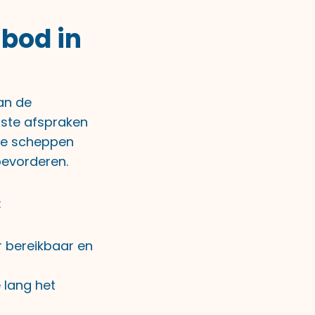
bod in
an de
rste afspraken
 te scheppen
bevorderen.
:
 bereikbaar en
 lang het