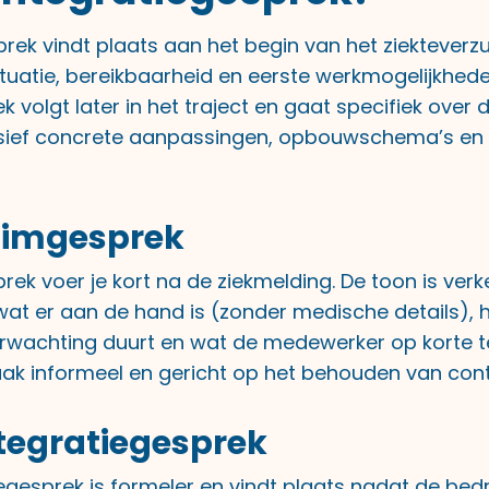
ek vindt plaats aan het begin van het ziekteverzu
ituatie, bereikbaarheid en eerste werkmogelijkhede
k volgt later in het traject en gaat specifiek over 
usief concrete aanpassingen, opbouwschema’s en 
uimgesprek
ek voer je kort na de ziekmelding. De toon is verk
 wat er aan de hand is (zonder medische details), 
rwachting duurt en wat de medewerker op korte t
vaak informeel en gericht op het behouden van cont
ntegratiegesprek
egesprek is formeler en vindt plaats nadat de bedr