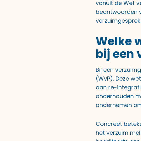
vanuit de Wet ve
beantwoorden w
verzuimgesprek
Welke w
bij een
Bij een verzuim
(WvP). Deze wet
aan re-integrati
onderhouden me
ondernemen om 
Concreet beteke
het verzuim meldt