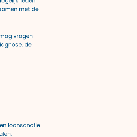
mogelijkheden
 samen met de
mag vragen
diagnose, de
een loonsanctie
alen.